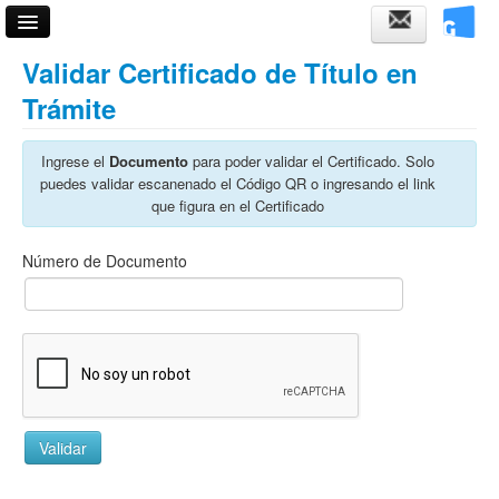
Acceso
Validar Certificado de Título en
Trámite
Fechas de examen
Horarios de cursadas
Ingrese el
Documento
para poder validar el Certificado. Solo
puedes validar escanenado el Código QR o ingresando el link
Validador de certificados
que figura en el Certificado
Ayuda
Número de Documento
Validar título en tramite